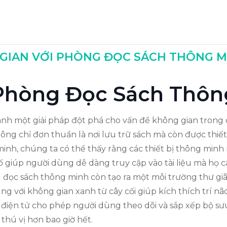
c Sách
 GIAN VỚI PHÒNG ĐỌC SÁCH THÔNG 
ề Phòng Đọc Sách Thô
 một giải pháp đột phá cho vấn đề không gian trong các
g chỉ đơn thuần là nơi lưu trữ sách mà còn được thiết 
minh, chúng ta có thể thấy rằng các thiết bị thông min
 giúp người dùng dễ dàng truy cập vào tài liệu mà họ c
g đọc sách thông minh còn tạo ra một môi trường thư giã
g với không gian xanh từ cây cối giúp kích thích trí n
 điện tử cho phép người dùng theo dõi và sắp xếp bộ sư
thú vị hơn bao giờ hết.