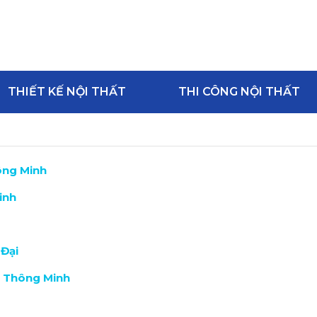
THIẾT KẾ NỘI THẤT
THI CÔNG NỘI THẤT
ông Minh
inh
 Đại
 Thông Minh