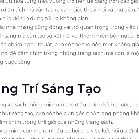
c tối ưu hóa từng mét vuông trở nên dễ dàng hơn bao gi
m diện tích mà vẫn tạo ra cảm giác thoải mái và thư giã
n hảo để tận dụng tối đa không gian.
ắc nhẹ nhàng cũng đóng vai trò quan trọng trong việc 
ánh sáng mà còn tạo sự kết nối với thiên nhiên bên ngo
 tác phẩm nghệ thuật, bạn có thể tạo nên một không gi
nơi để đắm chìm trong những trang sách, mà còn là mộ
ng cuộc sống.
ng Trí Sáng Tạo
ững kệ sách thông minh có thể điều chỉnh kích thước, ho
t chút sáng tạo, bạn có thể biến góc nhỏ trong phòng k
ắm chìm trong thế giới của những trang sách.
hông minh còn mở ra nhiều cơ hội cho việc kết nối gia đ