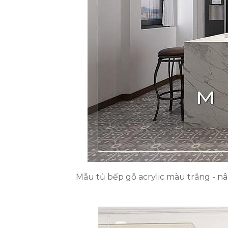
Mẫu tủ bếp gỗ acrylic màu trắng - nâu