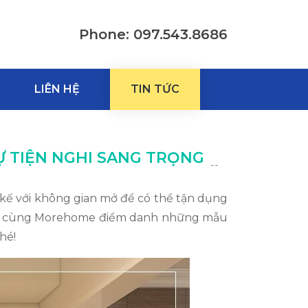
Phone: 097.543.8686
LIÊN HỆ
TIN TỨC
Ự TIỆN NGHI SANG TRỌNG
--
 kế với không gian mở để có thể tận dụng
t. Hãy cùng Morehome điểm danh những mẫu
hé!