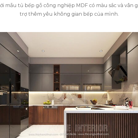
ới mẫu tủ bếp gỗ công nghiệp MDF có màu sắc và vân gỗ 
trợ thêm yêu không gian bếp của mình.