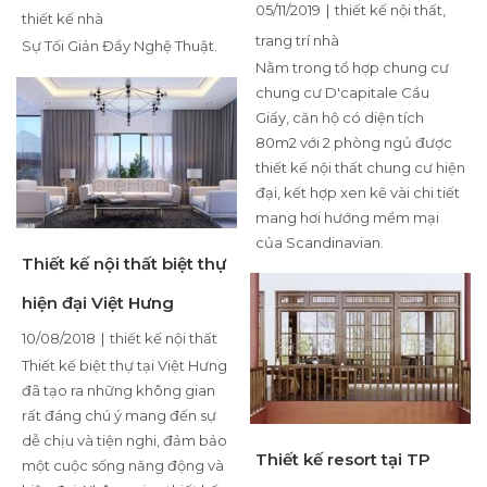
05/11/2019
|
thiết kế nội thất
,
thiết kế nhà
trang trí nhà
Sự Tối Giản Đầy Nghệ Thuật.
Nằm trong tổ hợp chung cư
chung cư D'capitale Cầu
Giấy, căn hộ có diện tích
80m2 với 2 phòng ngủ được
thiết kế nội thất chung cư hiện
đại, kết hợp xen kẽ vài chi tiết
mang hơi hướng mềm mại
của Scandinavian.
Thiết kế nội thất biệt thự
hiện đại Việt Hưng
10/08/2018
|
thiết kế nội thất
Thiết kế biệt thự tại Việt Hưng
đã tạo ra những không gian
rất đáng chú ý mang đến sự
dễ chịu và tiện nghi, đảm bảo
Thiết kế resort tại TP
một cuộc sống năng động và