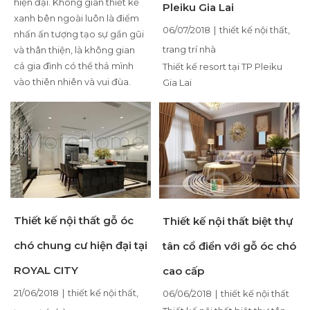
hiện đại. Không gian thiết kế
Pleiku Gia Lai
xanh bên ngoài luôn là điểm
06/07/2018
|
thiết kế nội thất
,
nhấn ấn tượng tạo sự gần gũi
trang trí nhà
và thân thiện, là không gian
cả gia đình có thể thả mình
Thiết kế resort tại TP Pleiku
vào thiên nhiên và vui đùa.
Gia Lai
Thiết kế nội thất gỗ óc
Thiết kế nội thất biệt thự
chó chung cư hiện đại tại
tân cổ điển với gỗ óc chó
ROYAL CITY
cao cấp
21/06/2018
|
thiết kế nội thất
,
06/06/2018
|
thiết kế nội thất