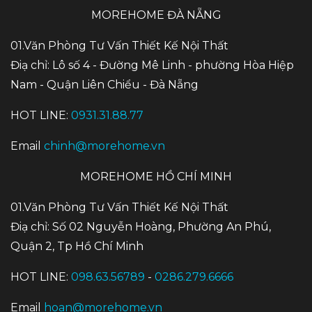
MOREHOME ĐÀ NẴNG
01.Văn Phòng Tư Vấn Thiết Kế Nội Thất
Điạ chỉ: Lô số 4 - Đường Mê Linh - phường Hòa Hiệp
Nam - Quận Liên Chiểu - Đà Nẵng
HOT LINE:
0931.31.88.77
Email
chinh@morehome.vn
MOREHOME HỒ CHÍ MINH
01.Văn Phòng Tư Vấn Thiết Kế Nội Thất
Điạ chỉ: Số 02 Nguyễn Hoàng, Phường An Phú,
Quận 2, Tp Hồ Chí Minh
HOT LINE:
098.63.56789
-
0286.279.6666
Email
hoan@morehome.vn