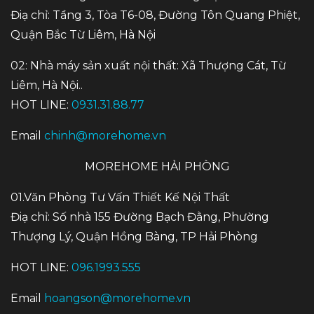
Điạ chỉ: Tầng 3, Tòa T6-08, Đường Tôn Quang Phiệt,
Quận Bắc Từ Liêm, Hà Nội
02: Nhà máy sản xuất nội thất: Xã Thượng Cát, Từ
Liêm, Hà Nội..
HOT LINE:
0931.31.88.77
Email
chinh@morehome.vn
MOREHOME HẢI PHÒNG
01.Văn Phòng Tư Vấn Thiết Kế Nội Thất
Điạ chỉ: Số nhà 155 Đường Bạch Đằng, Phường
Thượng Lý, Quận Hồng Bàng, TP Hải Phòng
HOT LINE:
096.1993.555
Email
hoangson@morehome.vn