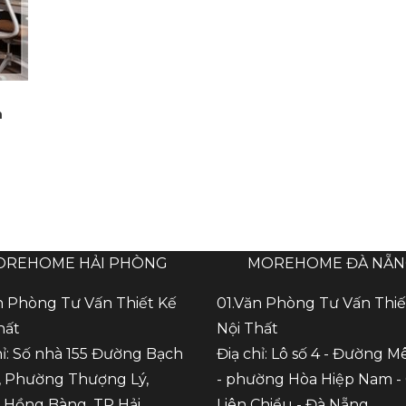
n
OREHOME HẢI PHÒNG
MOREHOME ĐÀ NẴ
n Phòng Tư Vấn Thiết Kế
01.Văn Phòng Tư Vấn Thiế
hất
Nội Thất
hỉ: Số nhà 155 Đường Bạch
Điạ chỉ: Lô số 4 - Đường M
 Phường Thượng Lý,
- phường Hòa Hiệp Nam -
Hồng Bàng, TP Hải
Liên Chiểu - Đà Nẵng