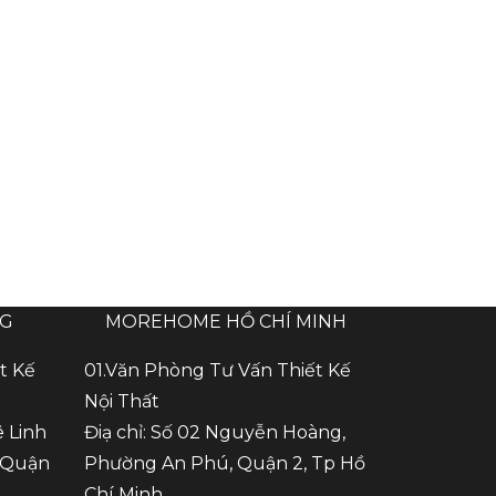
NG
MOREHOME HỒ CHÍ MINH
t Kế
01.Văn Phòng Tư Vấn Thiết Kế
Nội Thất
ê Linh
Điạ chỉ: Số 02 Nguyễn Hoàng,
 Quận
Phường An Phú, Quận 2, Tp Hồ
Chí Minh