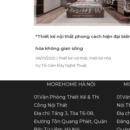
*Thiết kế nội thất phong cách hiện đại biế
hóa không gian sống
06/01/2025
|
thiết kế nội thất
,
thiết kế nhà
Sự Tối Giản Đầy Nghệ Thuật.
MOREHOME HÀ NỘI
M
01.Văn Phòng Thiết Kế & Thi
01.Vă
Công Nội Thất
Nội T
Điạ chỉ: Tầng 3, Tòa T6-08,
Điạ c
Đường Tôn Quang Phiệt, Quận
Đằng,
Bắc Từ Liêm, Hà Nội
Quận 