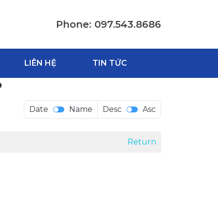
Phone: 097.543.8686
LIÊN HỆ
TIN TỨC
P
Date
Name
Desc
Asc
Return