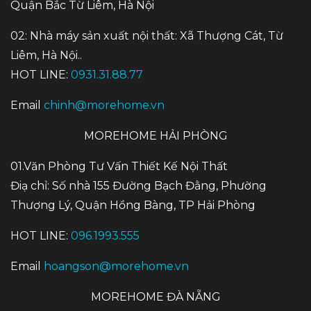
Quận Bắc Từ Liêm, Hà Nội
02: Nhà máy sản xuất nội thất: Xã Thượng Cát, Từ
Liêm, Hà Nội..
HOT LINE:
0931.31.88.77
Email
chinh@morehome.vn
MOREHOME HẢI PHÒNG
01.Văn Phòng Tư Vấn Thiết Kế Nội Thất
Điạ chỉ: Số nhà 155 Đường Bạch Đằng, Phường
Thượng Lý, Quận Hồng Bàng, TP Hải Phòng
HOT LINE:
096.1993.555
Email
hoangson@morehome.vn
MOREHOME ĐÀ NẴNG