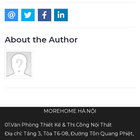
About the Author
MOREHOME HÀ NỘI
01.Văn Phòng Thiết Kế & Thi Công Nội Thất
Điạ chỉ: Tầng 3, Tòa T6-08, Đường Tôn Quang Phiệt,