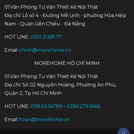
01.Văn Phòng Tư Vấn Thiết Kế Nội Thất
Điạ chỉ: Lô số 4 - Đường Mê Linh - phường Hòa Hiệp
Nam - Quận Liên Chiểu - Đà Nẵng
HOT LINE:
0931.31.88.77
Email
chinh@morehome.vn
MOREHOME HỒ CHÍ MINH
01.Văn Phòng Tư Vấn Thiết Kế Nội Thất
Điạ chỉ: Số 02 Nguyễn Hoàng, Phường An Phú,
Quận 2, Tp Hồ Chí Minh
HOT LINE:
098.63.56789
-
0286.279.6666
Email
hoan@morehome.vn