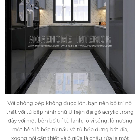
Với phòng bếp không được lớn, bạn nên bố trí nội
thất với tủ bếp hình chữ U hiện đại gỗ acrylic trong
đây với một bên bố trí tủ lạnh, lò vi sóng, lò nướng
một bên là bếp từ nấu và tủ bếp đựng bát đĩa,
xoong nồi cần thiết và ở giữa là chậu rửa là một