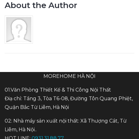
About the Author
MOREHOME HÀ NỘI
01.Văn Phòng Thiết Kế & Thi Công Nội Thất
Điạ chỉ: Tầng 3, Tòa T6-08, Đường Tôn Quang Phiệt,
Quận Bắc Từ Liêm, Hà Nội
02: Nhà máy sản xuất nội thất: Xã Thượng Cát, Từ
Liêm, Hà Nội..
HOT LINE:
0931.31.88.77