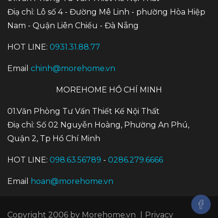
Điạ chỉ: Lô số 4 - Đường Mê Linh - phường Hòa Hiệp
Nam - Quận Liên Chiểu - Đà Nẵng
HOT LINE:
0931.31.88.77
Email
chinh@morehome.vn
MOREHOME HỒ CHÍ MINH
01.Văn Phòng Tư Vấn Thiết Kế Nội Thất
Điạ chỉ: Số 02 Nguyễn Hoàng, Phường An Phú,
Quận 2, Tp Hồ Chí Minh
HOT LINE:
098.63.56789
-
0286.279.6666
Email
hoan@morehome.vn
Copyright 2006 by Morehome.vn
|
Privacy