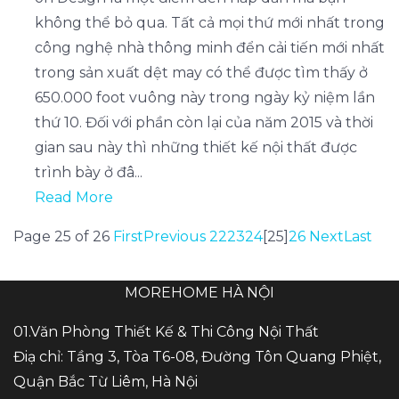
không thể bỏ qua. Tất cả mọi thứ mới nhất trong
công nghệ nhà thông minh đển cải tiến mới nhất
trong sản xuất dệt may có thể được tìm thấy ở
650.000 foot vuông này trong ngày kỷ niệm lần
thứ 10. Đối với phần còn lại của năm 2015 và thời
gian sau này thì những thiết kế nội thất được
trình bày ở đâ...
Read More
Page 25 of 26
First
Previous
22
23
24
[25]
26
Next
Last
MOREHOME HÀ NỘI
01.Văn Phòng Thiết Kế & Thi Công Nội Thất
Điạ chỉ: Tầng 3, Tòa T6-08, Đường Tôn Quang Phiệt,
Quận Bắc Từ Liêm, Hà Nội