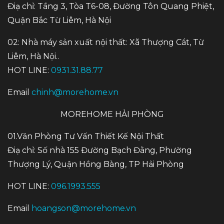
Điạ chỉ: Tầng 3, Tòa T6-08, Đường Tôn Quang Phiệt,
Quận Bắc Từ Liêm, Hà Nội
02: Nhà máy sản xuất nội thất: Xã Thượng Cát, Từ
Liêm, Hà Nội..
HOT LINE:
0931.31.88.77
Email
chinh@morehome.vn
MOREHOME HẢI PHÒNG
01.Văn Phòng Tư Vấn Thiết Kế Nội Thất
Điạ chỉ: Số nhà 155 Đường Bạch Đằng, Phường
Thượng Lý, Quận Hồng Bàng, TP Hải Phòng
HOT LINE:
096.1993.555
Email
hoangson@morehome.vn