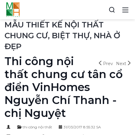
MẪU THIẾT KẾ NỘI THẤT
CHUNG CƯ, BIỆT THỰ, NHÀ Ở
ĐẸP
Thi công nội
Prev
Next
thất chung cư tân cổ
điển VinHomes
Nguyễn Chí Thanh -
chị Nguyệt
thi công nội thất
31/03/2017 8:55:32 SA