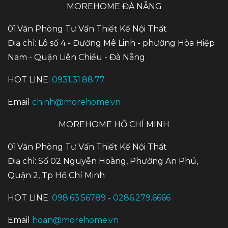
MOREHOME ĐÀ NẴNG
01.Văn Phòng Tư Vấn Thiết Kế Nội Thất
Điạ chỉ: Lô số 4 - Đường Mê Linh - phường Hòa Hiệp
Nam - Quận Liên Chiểu - Đà Nẵng
HOT LINE:
0931.31.88.77
Email
chinh@morehome.vn
MOREHOME HỒ CHÍ MINH
01.Văn Phòng Tư Vấn Thiết Kế Nội Thất
Điạ chỉ: Số 02 Nguyễn Hoàng, Phường An Phú,
Quận 2, Tp Hồ Chí Minh
HOT LINE:
098.63.56789
-
0286.279.6666
Email
hoan@morehome.vn