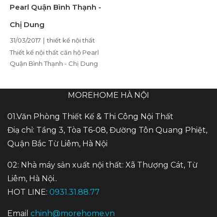
Pearl Quận Bình Thạnh -
Chị Dung
31/03/2017
|
thiết kế nội thất
Thiết kế nội thất căn hộ Pearl
Quận Bình Thạnh - Chị Dung
MOREHOME HÀ NỘI
01.Văn Phòng Thiết Kế & Thi Công Nội Thất
Điạ chỉ: Tầng 3, Tòa T6-08, Đường Tôn Quang Phiệt,
Quận Bắc Từ Liêm, Hà Nội
02: Nhà máy sản xuất nội thất: Xã Thượng Cát, Từ
Liêm, Hà Nội..
HOT LINE:
0931.31.88.77
Email
chinh@morehome.vn