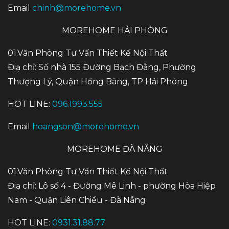
Email
chinh@morehome.vn
MOREHOME HẢI PHÒNG
01.Văn Phòng Tư Vấn Thiết Kế Nội Thất
Điạ chỉ: Số nhà 155 Đường Bạch Đằng, Phường
Thượng Lý, Quận Hồng Bàng, TP Hải Phòng
HOT LINE:
096.1993.555
Email
hoangson@morehome.vn
MOREHOME ĐÀ NẴNG
01.Văn Phòng Tư Vấn Thiết Kế Nội Thất
Điạ chỉ: Lô số 4 - Đường Mê Linh - phường Hòa Hiệp
Nam - Quận Liên Chiểu - Đà Nẵng
HOT LINE:
0931.31.88.77