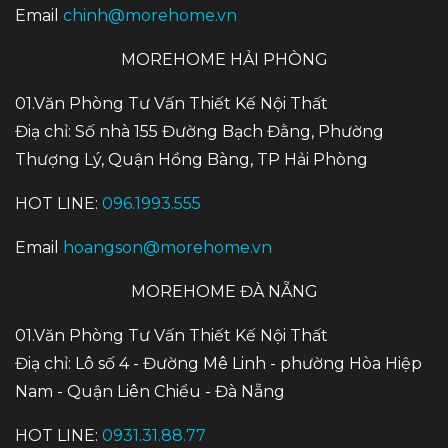
Email
chinh@morehome.vn
MOREHOME HẢI PHÒNG
01.Văn Phòng Tư Vấn Thiết Kế Nội Thất
Điạ chỉ: Số nhà 155 Đường Bạch Đằng, Phường
Thượng Lý, Quận Hồng Bàng, TP Hải Phòng
HOT LINE:
096.1993.555
Email
hoangson@morehome.vn
MOREHOME ĐÀ NẴNG
01.Văn Phòng Tư Vấn Thiết Kế Nội Thất
Điạ chỉ: Lô số 4 - Đường Mê Linh - phường Hòa Hiệp
Nam - Quận Liên Chiểu - Đà Nẵng
HOT LINE:
0931.31.88.77