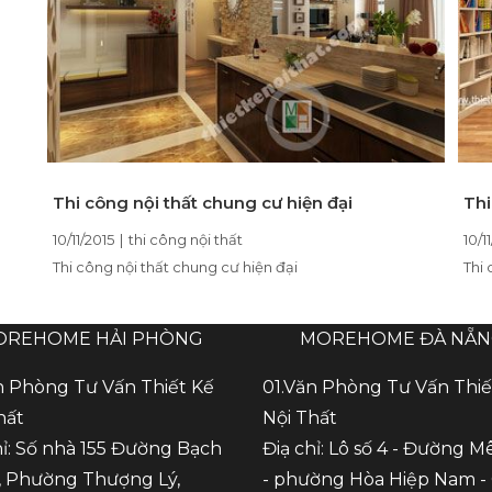
Thi công nội thất chung cư hiện đại
Thi
10/11/2015
|
thi công nội thất
10/1
Thi công nội thất chung cư hiện đại
Thi 
OREHOME HẢI PHÒNG
MOREHOME ĐÀ NẴ
n Phòng Tư Vấn Thiết Kế
01.Văn Phòng Tư Vấn Thiế
hất
Nội Thất
hỉ: Số nhà 155 Đường Bạch
Điạ chỉ: Lô số 4 - Đường M
 Phường Thượng Lý,
- phường Hòa Hiệp Nam -