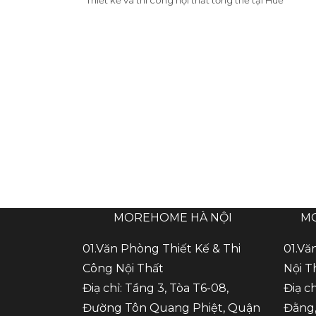
Thiết kế và thi công nội thất tổng thể tại Huế
MOREHOME HÀ NỘI
M
01.Văn Phòng Thiết Kế & Thi
01.Vă
Công Nội Thất
Nội T
Điạ chỉ: Tầng 3, Tòa T6-08,
Điạ c
Đường Tôn Quang Phiệt, Quận
Đằng,