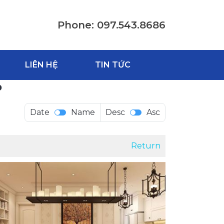
Phone: 097.543.8686
LIÊN HỆ
TIN TỨC
P
Date
Name
Desc
Asc
Return