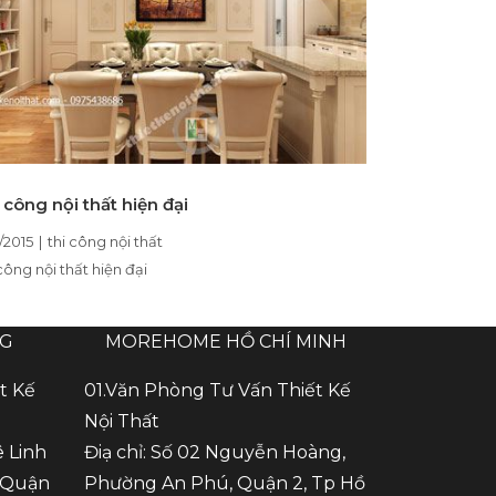
 công nội thất hiện đại
1/2015
|
thi công nội thất
công nội thất hiện đại
NG
MOREHOME HỒ CHÍ MINH
t Kế
01.Văn Phòng Tư Vấn Thiết Kế
Nội Thất
ê Linh
Điạ chỉ: Số 02 Nguyễn Hoàng,
 Quận
Phường An Phú, Quận 2, Tp Hồ